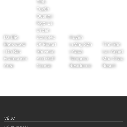
Tỉnh
Tuyên
Quang |
Ngoi La
Urban
Đà Bắc
Complex
Huyện
Backwood
Of Resort
Lương Sơn
Tỉnh Sơn
| Da Bac
Services
| Aqua
La | Aspid
Ecotourism
And Golf
Tempora
Moc Chau
Area
Course
Residence
Resort
VỀ JC