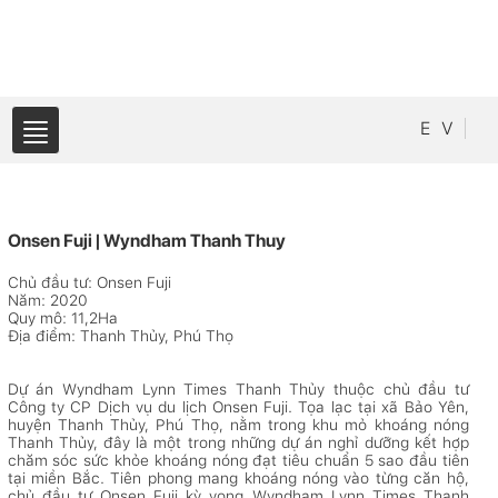
E
V
Onsen Fuji | Wyndham Thanh Thuy
Chủ đầu tư: Onsen Fuji
Năm: 2020
Quy mô: 11,2Ha
Địa điểm: Thanh Thủy, Phú Thọ
Dự án Wyndham Lynn Times Thanh Thủy thuộc chủ đầu tư
Công ty CP Dịch vụ du lịch Onsen Fuji. Tọa lạc tại xã Bảo Yên,
huyện Thanh Thủy, Phú Thọ, nằm trong khu mỏ khoáng nóng
Thanh Thủy, đây là một trong những dự án nghỉ dưỡng kết hợp
chăm sóc sức khỏe khoáng nóng đạt tiêu chuẩn 5 sao đầu tiên
tại miền Bắc. Tiên phong mang khoáng nóng vào từng căn hộ,
chủ đầu tư Onsen Fuji kỳ vọng Wyndham Lynn Times Thanh