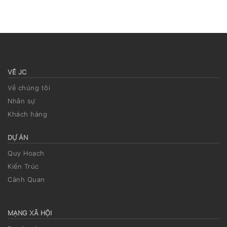
VỀ JC
Về chúng tôi
Nhân sự
Khách hàng
DỰ ÁN
Quy Hoạch
Kiến Trúc
Cảnh Quan
MẠNG XÃ HỘI