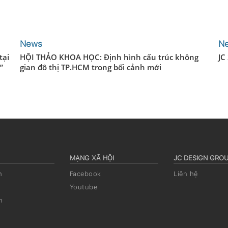
News
N
tại
HỘI THẢO KHOA HỌC: Định hình cấu trúc không
JC
”
gian đô thị TP.HCM trong bối cảnh mới
MẠNG XÃ HỘI
JC DESIGN GRO
h
Facebook
Liên hệ
Youtube
n