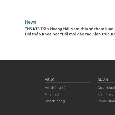
News
THS.KTS.Trần Hoàng Hải Nam chia sẻ tham luận 
Hội thảo Khoa học “Đổi mới đào tạo Kiến trúc sư
VỀ JC
DỰ ÁN
Về chúng tôi
Quy Hoạc
Nhân sự
Kiến Trúc
Khách hàng
Cảnh Qua