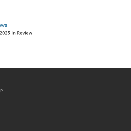
ews
 2025 In Review
UP