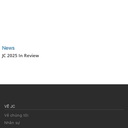
News
JC 2025 In Review
VỀ JC
Về chúng tôi
Nhân sự