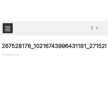
E
V
267528178_10216743996431181_27152
27/06/2023